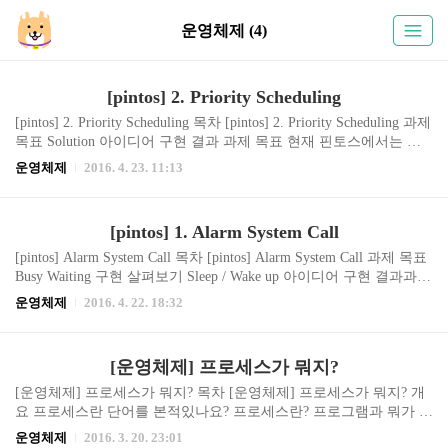
운영체제 (4)
[pintos] 2. Priority Scheduling
[pintos] 2. Priority Scheduling 목차 [pintos] 2. Priority Scheduling 과제
목표 Solution 아이디어 구현 결과 과제 목표 현재 핀토스에서는 스
레드를 우선순위에 상관없이 실행하고 있습니다. 이 과제의 목표는
운영체제
2016. 4. 23. 11:13
우선순위 순서대로 스레드가 실행되도록 하는 것입니다. 그럼 먼저
CPU가 어떤 순서로 스레드를 실행하는지 알아야합니다. CPU는 read
y_list에 있는 스레드를 순서대로 실행합니다. 현재 핀토스에서는 rea
[pintos] 1. Alarm System Call
dy_list에 스레드를 추가할 때 리스트에서 우선순위에 맞게 중간에
삽입하는 것이 아니라 단순히 제일 뒤에 추가하고 있습니다. Solutio
[pintos] Alarm System Call 목차 [pintos] Alarm System Call 과제 목표
n 아이디어 이 문제는 ready_list에 thread를 삽입할 때 우선순위가 정
Busy Waiting 구현 살펴보기 Sleep / Wake up 아이디어 구현 결과과제
렬되도록 삽입하도록..
목표 운영체제는 프로세스를 잠시 재웠다가 일정 시간이 지나면 다
운영체제
2016. 4. 22. 18:32
시 깨우는 기능이 있습니다. 이 기능을 알람(Alarm)이라고 부릅니다.
Pintos의 알람의 기능은 기존에 Busy Waiting 방식을 이용해서 구현
되어 있습니다. 이 방법을 3시간 낮잠자기에 비유하면 아래와 같습
[운영체제] 프로세스가 뭐지?
니다. 낮잠 자기 시작 -> 1분후 깸 -> 1분 지났네..? -> 다시 자야지 ->
1분후 깸 -> 2분 지났네..? -> 다시 자야지 -> … -> 1분 후 깸 -> 2시
[운영체제] 프로세스가 뭐지? 목차 [운영체제] 프로세스가 뭐지? 개
간 59분 지났네..? -> 다시 자야지 -> 1분 후 깸..
요 프로세스란 단어를 본적있나요? 프로세스란? 프로그램과 뭐가 다
르지? 어떻게 여러 개의 프로세스가 동시에 실행될 수 있을까? 프로
운영체제
2016. 3. 20. 23:01