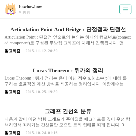
bowbowbow
멍멍멍
Articulation Point And Bridge : 단절점과 단절선
Articulation Point : 단절점 앞으로의 논의는 하나의 컴포넌트(connect
ed component)로 구성된 무방향 그래프에 대해서 진행됩니다. 먼저
아래 무방향 그래프에서 단절점(절단점)을 파란색 테두리로 나타내
알고리즘
2015. 11. 12. 20:50
었습니다. 그림을 보고 직관적으로 알 수 있듯이 단절점은 그 정점을
제거했을 때 그래프가 두개 이상으로 나누어지는 정점을 말합니다.
즉 제거했을 때 그래프의 connected component가 증가하는 정점을 말
Lucas Theorem : 뤼카의 정리
합니다. 그럼 어떻게 이 단절점을 찾을 수 있을까요? 가장 단순하게
생각해보면 점을 하나씩 없애보고 컴포넌트가 둘로 나눠졌는지 조
Lucas Theorem : 뤼카 정리는 음이 아닌 정수 n, k 소수 p에 대해 를
사하는 것입니다. N : 정점의 개수, M : 간선의 개수라 할때 이 방법
구하는 효율적인 계산 방식을 제공하는 정리입니다. 이항계수는 이
의 시간 복잡도는 없앨 정점을 선택하는데 N, 그래프 전체를 dfs탐
므로 n과 k가 크면 계산하기가 상당히 부담스럽습니다. 식에 Factiori
알고리즘
2015. 10. 25. 19:30
색..
al이 포함되기 때문에 숫자가 조금만 커져도 int나 long long 자료형
에 담을 수 없어 n!과 k!, (n-k)!을 다 계산한 후 나누어주는 방식을 취
할 수 없습니다. 따라서 이항 계수를 구할 때 다음 정리를 이용해서
그래프 간선의 분류
배열에서 파스칼 삼각형을 구성하거나 메모제이션방식으로 얻게 됩
니다. 그러나 위 방식으로 다음 문제처럼 (M은 소수) n이 매우 큰 문
다음과 같이 어떤 방향 그래프가 주어졌을 때그래프를 깊이 우선 탐
제에 대해 접근하면 엄청난 메모리 사용과 연산량으로 인해 해결할
색하면서 따라가는 간선들만 모으면 트리 형태를 띠게 됩니다. 0번
수 없습니다. 위 문제는 뤼카의 정리를 이용해서 해결할 수 있습니
정점에서 dfs함수를 호출해서 dfs함수가 따라가는 간선들을 오렌지
알고리즘
2015. 10. 24. 01:16
다..