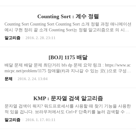
ntOs 소개 pintos가 뭐지? PintOs는 2004년 스탠포드 대학에서 만들어
진 교육용 운영체제입니다. PintOs는 x86 아키텍처를 위한 운영체제
이며 Bochs나 QEMU같은 x86 시뮬레이터를 사용해서 작동합니다. x
Counting Sort : 계수 정렬
86 아키텍처는 인텔이 개발한 마이크로 프로세서 계열과 이 프로세
서들에서 사용한 기계어 명령어 집합을 의미합니다. pintos에서 17가
Counting Sort Counting Sort Counting Sort 소개 정렬 과정 애니메이션
지의 과제를 수행하며 User Program, Thread, V..
예시 구현 정리 끝 소개 Counting Sort는 정렬 알고리즘으로 의 시간
복잡도를 갖습니다. 반면 일반적 상황에서 가장 빠른 정렬 알고리즘
알고리즘
2016. 2. 28. 23:11
인 Quick Sort의 평균시간복잡도는 입니다 (최악의 경우는 n^2).Coun
ting Sort는 어떻게 이렇게 빠를까요? 그럼 왜 대부분의 정렬이 필요
한 상황에서 더 빠른 Counting Sort를 안 쓰고 Quick Sort를 쓸까요?C
[BOJ] 1175 배달
ounting Sort가 어떻게 작동하는지 이해하고 나면 위 의문에 대한 답
을 스스로 할 수 있을 겁니다! 정렬 과정 다음과 같은 수열 A를 정렬
배달 문제 배달 문제 최단거리 bfs dp 문제 요약 링크 : https://www.ac
해야하는 상황을 생각해봅시다. 위 수열을 정렬하면 아래와 같은 수
micpc.net/problem/1175 장애물(#)과 지나갈 수 있는 곳(.)으로 구성된
열 B를 얻습니다..
격자판안에 있는 시작점(S)에서 출발해서 두 군데(C)에 배달하는데
문제
2016. 2. 24. 13:04
걸리는 최소시간을 구하는 문제다. 이때 같은 방향으로 두번 이동 할
수 없다는 조건이 붙는다. 접근 이 문제는 정해진 출발점에서 도착점
까지의 최소 거리를 구하는 전형적인 최단거리 문제보다 어려워 보
KMP : 문자열 검색 알고리즘
인다. 아래 두 조건 때문이다. 두 군데에 배달해야함 같은 방향으로
두번 이동할 수 없음 같은 방향으로 두번 이동할 수 없다는 조건은
문자열 검색이 뭐지? 워드프로세서를 사용할 때 찾기 기능을 사용한
각 지점의 상태를 들어온 방향을 기준으로 오른쪽(0), 오(1), 위(2),
적 있을 겁니다. 브라우저에서도 Ctrl+F 단축키를 눌러 검색할 수 있
아래(3)로 구체화해서 다음 지점으로 이동할 때 이 방향을..
습니다. 아래 이미지는 브라우저에서 "테이프"를 검색했을 때 결과
알고리즘
2016. 1. 17. 01:11
를 캡쳐한 것입니다. 본문에서 89개의 "테이프"를 찾았다고 순식간
에 알려주네요. 이렇게 텍스트내(본문)에서 특정 문자열, 패턴("테이
프")를 찾는 것을 문자열 검색이라고 부릅니다. 이 문자열 검색은 어