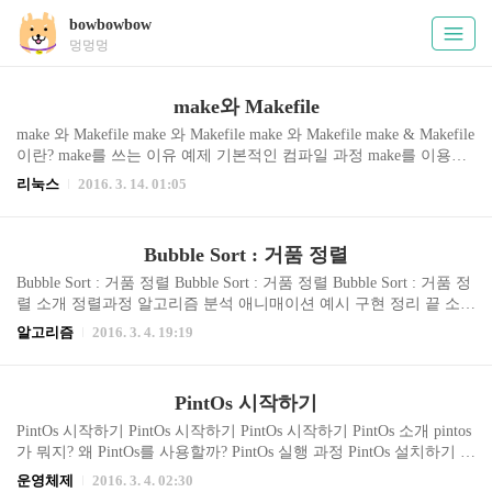
bowbowbow
멍멍멍
make와 Makefile
make 와 Makefile make 와 Makefile make 와 Makefile make & Makefile
이란? make를 쓰는 이유 예제 기본적인 컴파일 과정 make를 이용한
컴파일 과정 Makefile 의 구성 Makefile의 기본구조 Makefile 작성규
리눅스
2016. 3. 14. 01:05
칙 make 예제 따라해보기 Makefile 개선하기 : 매크로 사용 Makefile
매크로 사용 예제 Makefile 개선하기2 : 내부 매크로 사용 정리 끝 ma
ke & Makefile 이란? SHELL 에서 컴파일을 해보셨다면, make 명령
Bubble Sort : 거품 정렬
어로 컴파일을 실행하는 경우를 자주 보셨을 것입니다. Makefile이
있는 디렉토리에서 make 만 치면 컴파일이 실행된다?? 어떻게 이런
Bubble Sort : 거품 정렬 Bubble Sort : 거품 정렬 Bubble Sort : 거품 정
일이 일어날 수 있는 것일까요? 왜냐하면 make는..
렬 소개 정렬과정 알고리즘 분석 애니매이션 예시 구현 정리 끝 소개
Bubble Sort는 인접한 두 수를 비교하여 큰 수를 뒤로 보내는 간단한
알고리즘
2016. 3. 4. 19:19
정렬 알고리즘으로 의 시간복잡도를 갖습니다. 다른 정렬 알고리즘
에 비해 속도가 상당히 느린 편이지만, 코드가 단순하기 때문에 자주
사용됩니다. 일반적으로 가장 빠른 정렬 알고리즘은 Quick Sort로 시
PintOs 시작하기
간 복잡도 입니다. 원소의 이동이 거품이 수면으로 올라오는 듯한 모
습을 보이기 때문에 Bubble Sort라는 이름을 가지게 되었다고 하네요
PintOs 시작하기 PintOs 시작하기 PintOs 시작하기 PintOs 소개 pintos
^^ 아래 버블 소트의 애니매이션 예시에서 정말 거품 같은지 직접 확
가 뭐지? 왜 PintOs를 사용할까? PintOs 실행 과정 PintOs 설치하기 1.
인해 보시기 바랍니다. 정렬과정 다음과 같이 다섯 개..
Ubuntu 환경 준비하기 2. gcc-4.4 설치 3. bochs 설치 4. PintOs 설치 Pi
운영체제
2016. 3. 4. 02:30